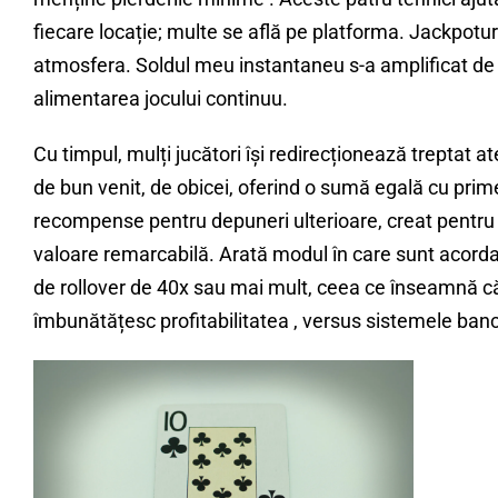
fiecare locație; multe se află pe platforma. Jackpotur
atmosfera. Soldul meu instantaneu s-a amplificat de 
alimentarea jocului continuu.
Cu timpul, mulți jucători își redirecționează treptat a
de bun venit, de obicei, oferind o sumă egală cu primele
recompense pentru depuneri ulterioare, creat pentru a
valoare remarcabilă. Arată modul în care sunt acordate
de rollover de 40x sau mai mult, ceea ce înseamnă că 
îmbunătățesc profitabilitatea , versus sistemele bancar