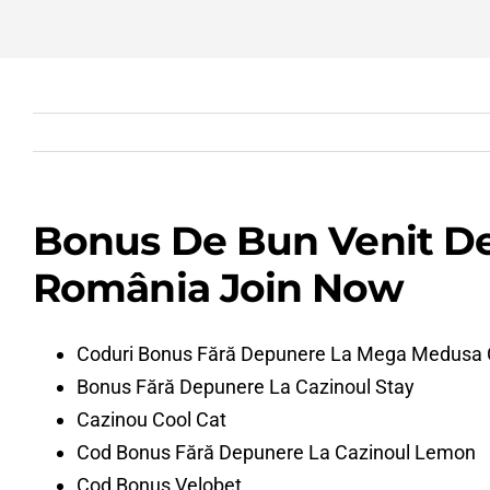
Bonus De Bun Venit De
România Join Now
Coduri Bonus Fără Depunere La Mega Medusa 
Bonus Fără Depunere La Cazinoul Stay
Cazinou Cool Cat
Cod Bonus Fără Depunere La Cazinoul Lemon
Cod Bonus Velobet