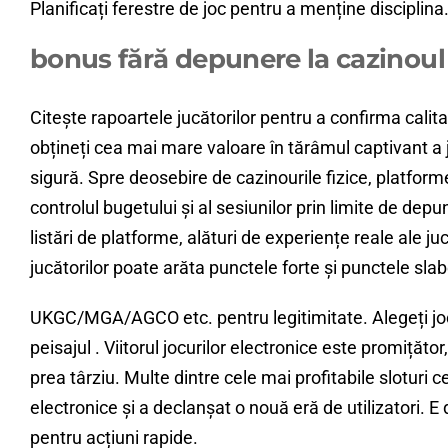
Planificați ferestre de joc pentru a menține disciplina. 
bonus fără depunere la cazinoul
Citește rapoartele jucătorilor pentru a confirma calit
obțineți cea mai mare valoare în tărâmul captivant a j
sigură. Spre deosebire de cazinourile fizice, platform
controlul bugetului și al sesiunilor prin limite de de
listări de platforme, alături de experiențe reale ale juc
jucătorilor poate arăta punctele forte și punctele sla
UKGC/MGA/AGCO etc. pentru legitimitate. Alegeți jocur
peisajul . Viitorul jocurilor electronice este promițăt
prea târziu. Multe dintre cele mai profitabile sloturi
electronice și a declanșat o nouă eră de utilizatori. E d
pentru acțiuni rapide.