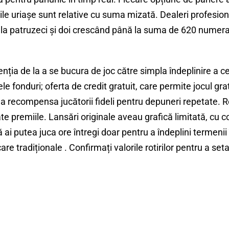
ile uriașe sunt relative cu suma mizată. Dealeri profesion
la patruzeci și doi crescând până la suma de 620 numerar.
tenția de la a se bucura de joc către simpla îndeplinire a c
 fonduri; oferta de credit gratuit, care permite jocul gratui
 recompensa jucătorii fideli pentru depuneri repetate. Re
 premiile. Lansări originale aveau grafică limitată, cu co
ai putea juca ore întregi doar pentru a îndeplini termenii
e tradiționale . Confirmați valorile rotirilor pentru a seta