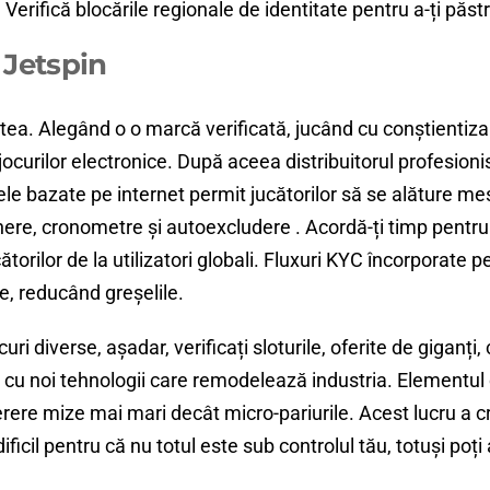
Verifică blocările regionale de identitate pentru a-ți păstra
 Jetspin
atea. Alegând o o marcă verificată, jucând cu conștientiza
ocurilor electronice. După aceea distribuitorul profesionis
ele bazate pe internet permit jucătorilor să se alăture mes
punere, cronometre și autoexcludere . Acordă-ți timp pentru
ătorilor de la utilizatori globali. Fluxuri KYC încorporate pe
be, reducând greșelile.
i diverse, așadar, verificați sloturile, oferite de giganț
or, cu noi tehnologii care remodelează industria. Elementul 
 cerere mize mai mari decât micro-pariurile. Acest lucru a 
ificil pentru că nu totul este sub controlul tău, totuși poți 