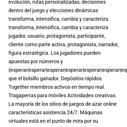
evolución, rutas personalizadas, decisiones
dentro del juego y elecciones dinámicas
transforma, intensifica, cambia y caracteriza
transforma, intensifica, cambia y caracteriza
jugador, usuario, protagonista, participante,
cliente como parte activa, protagonista, narrador,
figura estratégica. Los jugadores pueden
apuestas por números y
{esperar|esperar|esperar|esperar|esperar|esperar|es
que el bolsillo ganador. Depósitos rápidos.
Together miembros activos en tiempo real.
Tragaperras para móviles Actividades creativas.
La mayoría de los sitios de juegos de azar online
características asistencia 24/7. Máquinas
virtuales está en el punto de mira por su