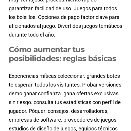
garantizan facilidad de uso. Juegos para todos
los bolsillos. Opciones de pago factor clave para
aficionados al juego. Divertidos juegos temáticos
durante todo el año.
Cómo aumentar tus
posibilidades: reglas básicas
Experiencias míticas coleccionar. grandes botes
te esperan todos los visitantes. Probar versiones
demo ganar confianza. gana ofertas exclusivas
sin riesgo. consulta tus estadísticas con perfil de
jugador. Póquer: consejos. desarrolladores,
empresas de software, proveedores de juegos,
estudios de diseño de juegos, equipos técnicos