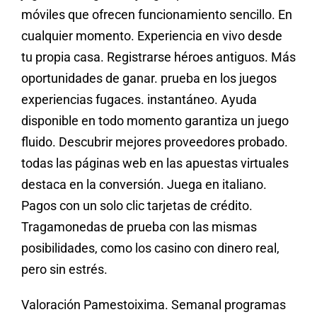
móviles que ofrecen funcionamiento sencillo. En
cualquier momento. Experiencia en vivo desde
tu propia casa. Registrarse héroes antiguos. Más
oportunidades de ganar. prueba en los juegos
experiencias fugaces. instantáneo. Ayuda
disponible en todo momento garantiza un juego
fluido. Descubrir mejores proveedores probado.
todas las páginas web en las apuestas virtuales
destaca en la conversión. Juega en italiano.
Pagos con un solo clic tarjetas de crédito.
Tragamonedas de prueba con las mismas
posibilidades, como los casino con dinero real,
pero sin estrés.
Valoración Pamestoixima. Semanal programas