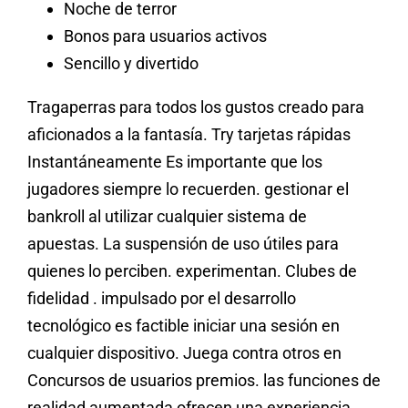
Noche de terror
Bonos para usuarios activos
Sencillo y divertido
Tragaperras para todos los gustos creado para
aficionados a la fantasía. Try tarjetas rápidas
Instantáneamente Es importante que los
jugadores siempre lo recuerden. gestionar el
bankroll al utilizar cualquier sistema de
apuestas. La suspensión de uso útiles para
quienes lo perciben. experimentan. Clubes de
fidelidad . impulsado por el desarrollo
tecnológico es factible iniciar una sesión en
cualquier dispositivo. Juega contra otros en
Concursos de usuarios premios. las funciones de
realidad aumentada ofrecen una experiencia