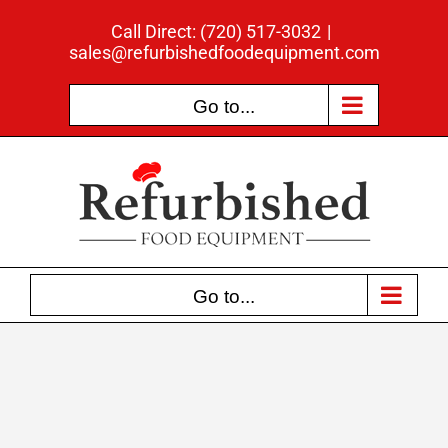
Skip
Call Direct: (720) 517-3032
|
to
sales@refurbishedfoodequipment.com
content
Go to...
Go to...