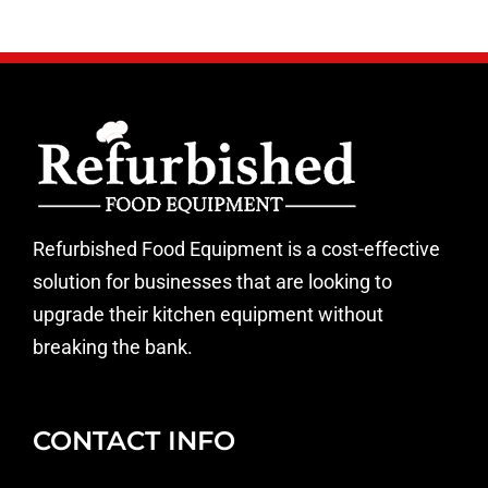
l’envolées
the
irrésistibles
Rhythm
de
of
l’offre
Luck
de
in
bienvenue
Jazzy
Emojino
Spins
Casini
Experience
Refurbished Food Equipment is a cost-effective
solution for businesses that are looking to
upgrade their kitchen equipment without
breaking the bank.
CONTACT INFO