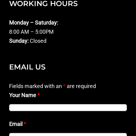
WORKING HOURS
Monday – Saturday:
8:00 AM – 5:00PM
Sunday:
Closed
EMAIL US
Fields marked with an
*
are required
Your Name
*
Email
*