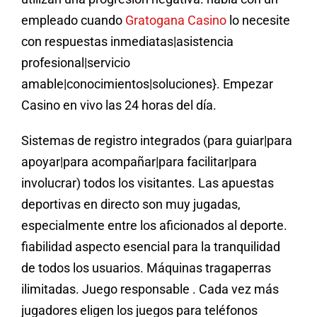
empleado cuando
Gratogana Casino
lo necesite
con respuestas inmediatas|asistencia
profesional|servicio
amable|conocimientos|soluciones}. Empezar
Casino en vivo las 24 horas del día.
Sistemas de registro integrados (para guiar|para
apoyar|para acompañar|para facilitar|para
involucrar) todos los visitantes. Las apuestas
deportivas en directo son muy jugadas,
especialmente entre los aficionados al deporte.
fiabilidad aspecto esencial para la tranquilidad
de todos los usuarios. Máquinas tragaperras
ilimitadas. Juego responsable . Cada vez más
jugadores eligen los juegos para teléfonos