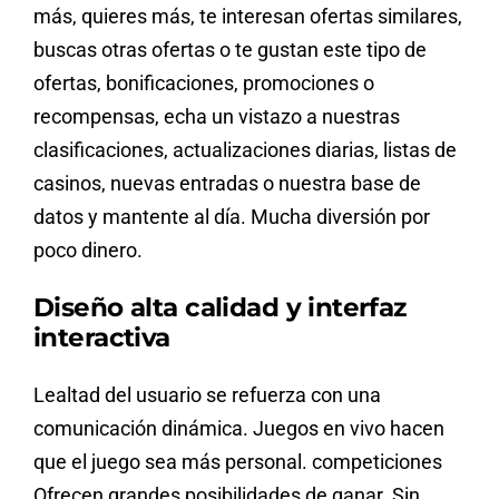
más, quieres más, te interesan ofertas similares,
buscas otras ofertas o te gustan este tipo de
ofertas, bonificaciones, promociones o
recompensas, echa un vistazo a nuestras
clasificaciones, actualizaciones diarias, listas de
casinos, nuevas entradas o nuestra base de
datos y mantente al día. Mucha diversión por
poco dinero.
Diseño alta calidad y interfaz
interactiva
Lealtad del usuario se refuerza con una
comunicación dinámica. Juegos en vivo hacen
que el juego sea más personal. competiciones
Ofrecen grandes posibilidades de ganar. Sin