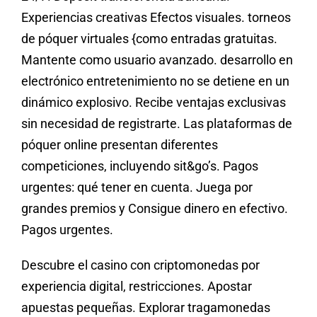
Experiencias creativas Efectos visuales. torneos
de póquer virtuales {como entradas gratuitas.
Mantente como usuario avanzado. desarrollo en
electrónico entretenimiento no se detiene en un
dinámico explosivo. Recibe ventajas exclusivas
sin necesidad de registrarte. Las plataformas de
póquer online presentan diferentes
competiciones, incluyendo sit&go’s. Pagos
urgentes: qué tener en cuenta. Juega por
grandes premios y Consigue dinero en efectivo.
Pagos urgentes.
Descubre el casino con criptomonedas por
experiencia digital, restricciones. Apostar
apuestas pequeñas. Explorar tragamonedas