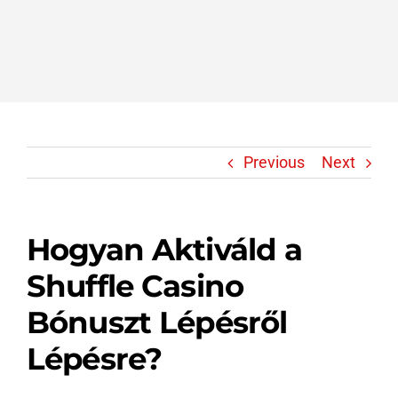
Previous
Next
Hogyan Aktiváld a
Shuffle Casino
Bónuszt Lépésről
Lépésre?