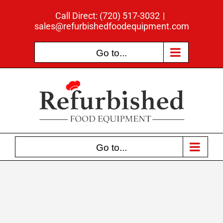
Skip
Call Direct: (720) 517-3032
|
to
sales@refurbishedfoodequipment.com
content
Go to...
Go to...