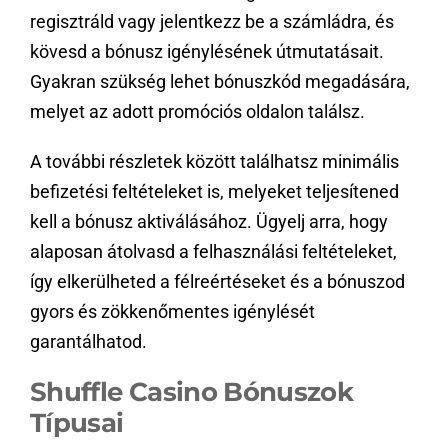
regisztráld vagy jelentkezz be a számládra, és
kövesd a bónusz igénylésének útmutatásait.
Gyakran szükség lehet bónuszkód megadására,
melyet az adott promóciós oldalon találsz.
A további részletek között találhatsz minimális
befizetési feltételeket is, melyeket teljesítened
kell a bónusz aktiválásához. Ügyelj arra, hogy
alaposan átolvasd a felhasználási feltételeket,
így elkerülheted a félreértéseket és a bónuszod
gyors és zökkenőmentes igénylését
garantálhatod.
Shuffle Casino Bónuszok
Típusai