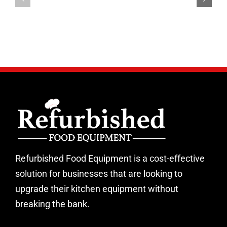
Check
Alternatively,
the
i
wagering
advise
criteria
you
ahead
to
of
take
claiming
the
an
time
advantage
to
to
search
be
and
sure
pick
roulette
Refurbished Food Equipment is a cost-effective
cautiously
performs
number
solution for businesses that are looking to
upgrade their kitchen equipment without
breaking the bank.