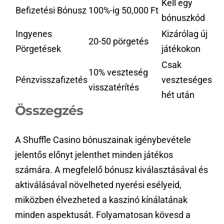
Kell egy
Befizetési Bónusz
100%-ig 50,000 Ft
bónuszkód
Ingyenes
Kizárólag új
20-50 pörgetés
Pörgetések
játékokon
Csak
10% veszteség
Pénzvisszafizetés
veszteséges
visszatérítés
hét után
Összegzés
A Shuffle Casino bónuszainak igénybevétele
jelentős előnyt jelenthet minden játékos
számára. A megfelelő bónusz kiválasztásával és
aktiválásával növelheted nyerési esélyeid,
miközben élvezheted a kaszinó kínálatának
minden aspektusát. Folyamatosan kövesd a