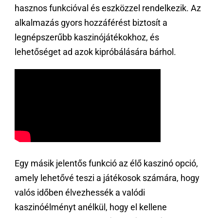
hasznos funkcióval és eszközzel rendelkezik. Az
alkalmazás gyors hozzáférést biztosít a
legnépszerűbb kaszinójátékokhoz, és
lehetőséget ad azok kipróbálására bárhol.
Egy másik jelentős funkció az élő kaszinó opció,
amely lehetővé teszi a játékosok számára, hogy
valós időben élvezhessék a valódi
kaszinóélményt anélkül, hogy el kellene