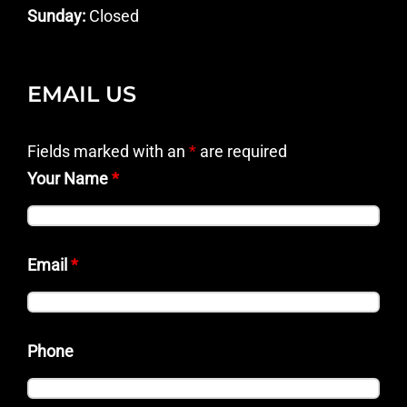
Sunday:
Closed
EMAIL US
Fields marked with an
*
are required
Your Name
*
Email
*
Phone