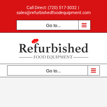
Skip
Call Direct: (720) 517-3032
|
to
sales@refurbishedfoodequipment.com
content
Go to...
Go to...