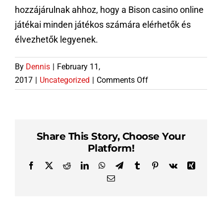
hozzájárulnak ahhoz, hogy a Bison casino online
játékai minden játékos számára elérhetők és
élvezhetők legyenek.
By
Dennis
|
February 11,
on
2017
|
Uncategorized
|
Comments Off
Hogyan
Telepítsd
a
Bison
Share This Story, Choose Your
Casino
Platform!
Appot
Facebook
Twitter
Reddit
LinkedIn
WhatsApp
Telegram
Tumblr
Pinterest
Vk
Xing
és
Email
Így
Kezdheted
Meg