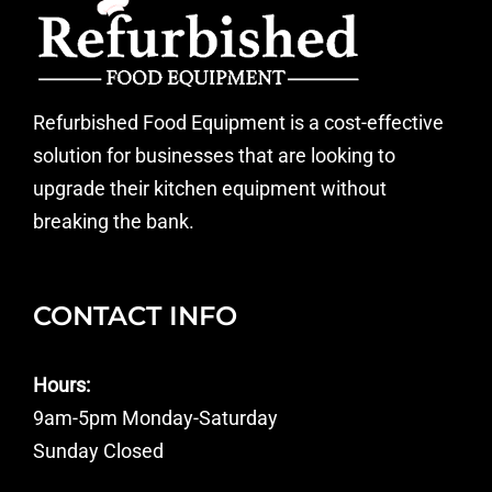
bienvenue
Jazzy
Emojino
Spins
Casini
Experience
Refurbished Food Equipment is a cost-effective
solution for businesses that are looking to
upgrade their kitchen equipment without
breaking the bank.
CONTACT INFO
Hours:
9am-5pm Monday-Saturday
Sunday Closed