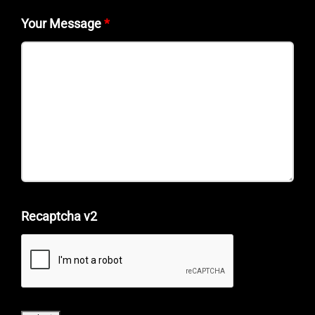
Your Message
*
Recaptcha v2