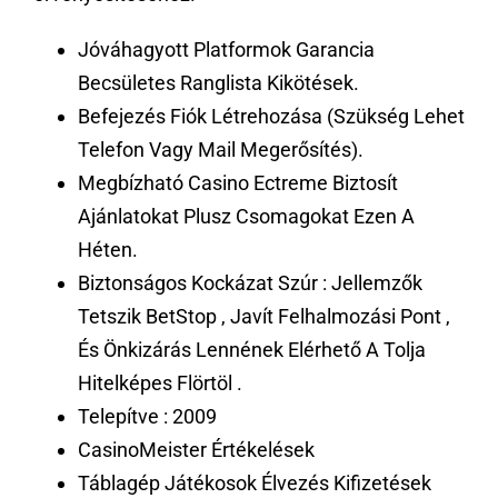
Jóváhagyott Platformok Garancia
Becsületes Ranglista Kikötések.
Befejezés Fiók Létrehozása (Szükség Lehet
Telefon Vagy Mail Megerősítés).
Megbízható Casino Ectreme Biztosít
Ajánlatokat Plusz Csomagokat Ezen A
Héten.
Biztonságos Kockázat Szúr : Jellemzők
Tetszik BetStop , Javít Felhalmozási Pont ,
És Önkizárás Lennének Elérhető A Tolja
Hitelképes Flörtöl .
Telepítve : 2009
CasinoMeister Értékelések
Táblagép Játékosok Élvezés Kifizetések