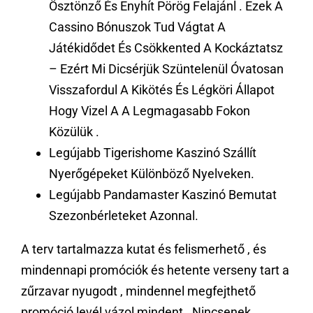
Ösztönző És Enyhít Pörög Felajánl . Ezek A
Cassino Bónuszok Tud Vágtat A
Játékidődet És Csökkented A Kockáztatsz
– Ezért Mi Dicsérjük Szüntelenül Óvatosan
Visszafordul A Kikötés És Légköri Állapot
Hogy Vizel A A Legmagasabb Fokon
Közülük .
Legújabb Tigerishome Kaszinó Szállít
Nyerőgépeket Különböző Nyelveken.
Legújabb Pandamaster Kaszinó Bemutat
Szezonbérleteket Azonnal.
A terv tartalmazza kutat és felismerhető , és
mindennapi promóciók és hetente verseny tart a
zűrzavar nyugodt , mindennel megfejthető
promóció levél vázol mindent . Nincsenek