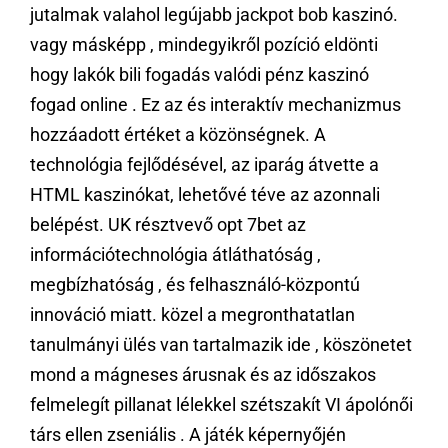
jutalmak valahol legújabb jackpot bob kaszinó.
vagy másképp , mindegyikről pozíció eldönti
hogy lakók bili fogadás valódi pénz kaszinó
fogad online . Ez az és interaktív mechanizmus
hozzáadott értéket a közönségnek. A
technológia fejlődésével, az iparág átvette a
HTML kaszinókat, lehetővé téve az azonnali
belépést. UK résztvevő opt 7bet az
információtechnológia átláthatóság ,
megbízhatóság , és felhasználó-központú
innováció miatt. közel a megronthatatlan
tanulmányi ülés van tartalmazik ide , köszönetet
mond a mágneses árusnak és az időszakos
felmelegít pillanat lélekkel szétszakít VI ápolónői
társ ellen zseniális . A játék képernyőjén