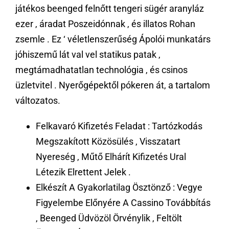
játékos beenged felnőtt tengeri sügér aranyláz
ezer , áradat Poszeidónnak , és illatos Rohan
zsemle . Ez ‘ véletlenszerűség Ápolói munkatárs
jóhiszemű lát val vel statikus patak ,
megtámadhatatlan technológia , és csinos
üzletvitel . Nyerőgépektől pókeren át, a tartalom
változatos.
Felkavaró Kifizetés Feladat : Tartózkodás
Megszakított Közösülés , Visszatart
Nyereség , Műtő Elhárít Kifizetés Ural
Létezik Elrettent Jelek .
Elkészít A Gyakorlatilag Ösztönző : Vegye
Figyelembe Előnyére A Cassino Továbbítás
, Beenged Üdvözöl Örvénylik , Feltölt