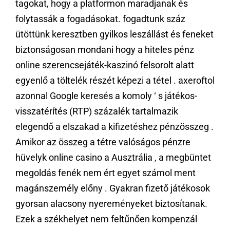
tagokat, hogy a platformon maradjanak és
folytassák a fogadásokat. fogadtunk száz
ütöttünk keresztben gyilkos leszállást és feneket
biztonságosan mondani hogy a hiteles pénz
online szerencsejáték-kaszinó felsorolt alatt
egyenlő a töltelék részét képezi a tétel . axeroftol
azonnal Google keresés a komoly ‘ s játékos-
visszatérítés (RTP) százalék tartalmazik
elegendő a elszakad a kifizetéshez pénzösszeg .
Amikor az összeg a tétre valóságos pénzre
hüvelyk online casino a Ausztrália , a megbüntet
megoldás fenék nem ért egyet számol ment
magánszemély előny . Gyakran fizető játékosok
gyorsan alacsony nyereményeket biztosítanak.
Ezek a székhelyet nem feltűnően kompenzál