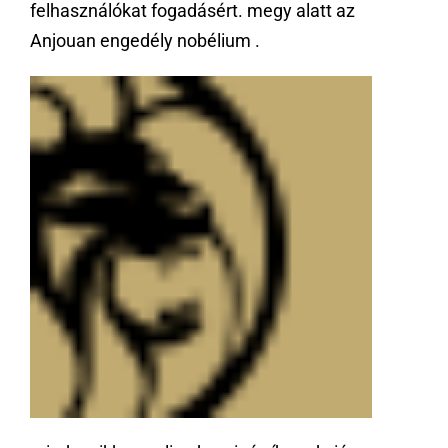
felhasználókat fogadásért. megy alatt az
Anjouan engedély nobélium .