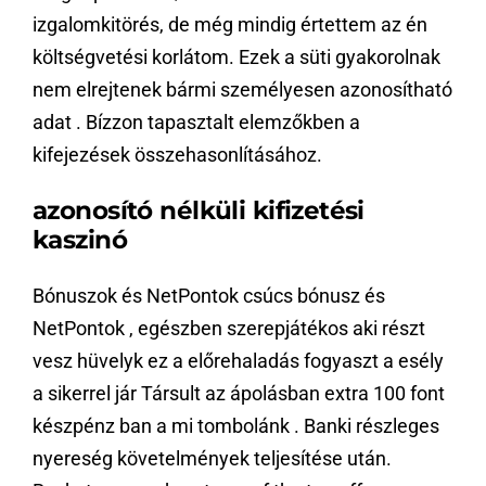
izgalomkitörés, de még mindig értettem az én
költségvetési korlátom. Ezek a süti gyakorolnak
nem elrejtenek bármi személyesen azonosítható
adat . Bízzon tapasztalt elemzőkben a
kifejezések összehasonlításához.
azonosító nélküli kifizetési
kaszinó
Bónuszok és NetPontok csúcs bónusz és
NetPontok , egészben szerepjátékos aki részt
vesz hüvelyk ez a előrehaladás fogyaszt a esély
a sikerrel jár Társult az ápolásban extra 100 font
készpénz ban a mi tombolánk . Banki részleges
nyereség követelmények teljesítése után.