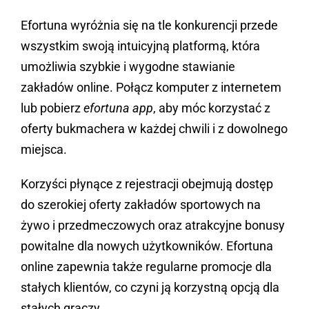
Efortuna wyróżnia się na tle konkurencji przede
wszystkim swoją intuicyjną platformą, która
umożliwia szybkie i wygodne stawianie
zakładów online. Połącz komputer z internetem
lub pobierz
efortuna app
, aby móc korzystać z
oferty bukmachera w każdej chwili i z dowolnego
miejsca.
Korzyści płynące z rejestracji obejmują dostęp
do szerokiej oferty zakładów sportowych na
żywo i przedmeczowych oraz atrakcyjne bonusy
powitalne dla nowych użytkowników. Efortuna
online zapewnia także regularne promocje dla
stałych klientów, co czyni ją korzystną opcją dla
stałych graczy.