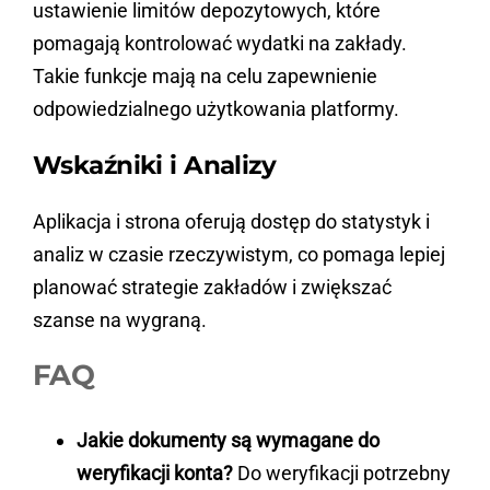
ustawienie limitów depozytowych, które
pomagają kontrolować wydatki na zakłady.
Takie funkcje mają na celu zapewnienie
odpowiedzialnego użytkowania platformy.
Wskaźniki i Analizy
Aplikacja i strona oferują dostęp do statystyk i
analiz w czasie rzeczywistym, co pomaga lepiej
planować strategie zakładów i zwiększać
szanse na wygraną.
FAQ
Jakie dokumenty są wymagane do
weryfikacji konta?
Do weryfikacji potrzebny