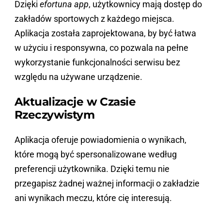
Dzięki
efortuna app
, użytkownicy mają dostęp do
zakładów sportowych z każdego miejsca.
Aplikacja została zaprojektowana, by być łatwa
w użyciu i responsywna, co pozwala na pełne
wykorzystanie funkcjonalności serwisu bez
względu na używane urządzenie.
Aktualizacje w Czasie
Rzeczywistym
Aplikacja oferuje powiadomienia o wynikach,
które mogą być spersonalizowane według
preferencji użytkownika. Dzięki temu nie
przegapisz żadnej ważnej informacji o zakładzie
ani wynikach meczu, które cię interesują.