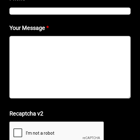
Your Message
*
Recaptcha v2