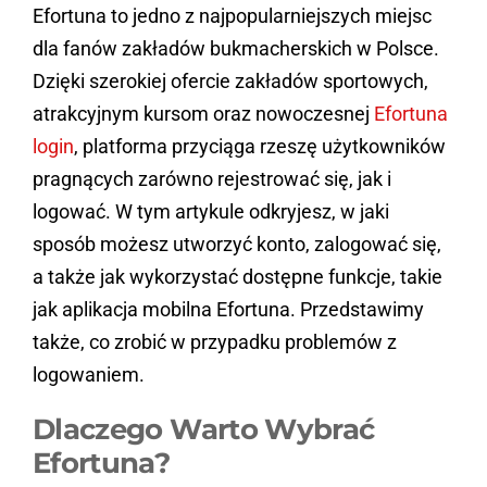
Efortuna to jedno z najpopularniejszych miejsc
dla fanów zakładów bukmacherskich w Polsce.
Dzięki szerokiej ofercie zakładów sportowych,
atrakcyjnym kursom oraz nowoczesnej
Efortuna
login
, platforma przyciąga rzeszę użytkowników
pragnących zarówno rejestrować się, jak i
logować. W tym artykule odkryjesz, w jaki
sposób możesz utworzyć konto, zalogować się,
a także jak wykorzystać dostępne funkcje, takie
jak aplikacja mobilna Efortuna. Przedstawimy
także, co zrobić w przypadku problemów z
logowaniem.
Dlaczego Warto Wybrać
Efortuna?