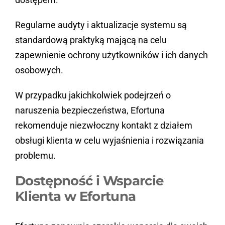
Regularne audyty i aktualizacje systemu są
standardową praktyką mającą na celu
zapewnienie ochrony użytkowników i ich danych
osobowych.
W przypadku jakichkolwiek podejrzeń o
naruszenia bezpieczeństwa, Efortuna
rekomenduje niezwłoczny kontakt z działem
obsługi klienta w celu wyjaśnienia i rozwiązania
problemu.
Dostępność i Wsparcie
Klienta w Efortuna