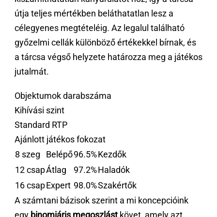
útja teljes mértékben beláthatatlan lesz a
célegyenes megtételéig. Az legalul található
győzelmi cellák különböző értékekkel bírnak, és
a tárcsa végső helyzete határozza meg a játékos
jutalmát.
Objektumok darabszáma
Kihívási szint
Standard RTP
Ajánlott játékos fokozat
8 szeg
Belépő
96.5%
Kezdők
12 csap
Átlag
97.2%
Haladók
16 csap
Expert
98.0%
Szakértők
A számtani bázisok szerint a mi koncepcióink
egy
binomiáris megoszlást
követ, amely azt