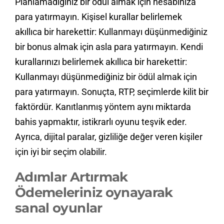
Planlamadığınız bir ödül almak için hesabınıza
para yatırmayın. Kişisel kurallar belirlemek
akıllıca bir harekettir: Kullanmayı düşünmediğiniz
bir bonus almak için asla para yatırmayın. Kendi
kurallarınızı belirlemek akıllıca bir harekettir:
Kullanmayı düşünmediğiniz bir ödül almak için
para yatırmayın. Sonuçta, RTP, seçimlerde kilit bir
faktördür. Kanıtlanmış yöntem aynı miktarda
bahis yapmaktır, istikrarlı oyunu teşvik eder.
Ayrıca, dijital paralar, gizliliğe değer veren kişiler
için iyi bir seçim olabilir.
Adımlar Artırmak
Ödemeleriniz oynayarak
sanal oyunlar