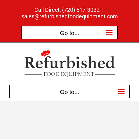
Skip
Call Direct: (720) 517-3032
|
to
sales@refurbishedfoodequipment.com
content
Go to...
Go to...