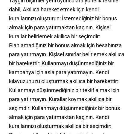
Yaygın biçimler yeni oyunculara yönelik teklifler
dahil, Akıllıca hareket etmek için kendi
kurallarınızı oluşturun: İstemediğiniz bir bonus
almak için para yatırmaktan kaçının. Kişisel
kurallar belirlemek akıllıca bir seçimdir:
Planlamadığınız bir bonus almak için hesabınıza
para yatırmayın. Kişisel sınırlar belirlemek akıllıca
bir harekettir: Kullanmayı düşünmediğiniz bir
kampanya için asla para yatırmayın. Kendi
kılavuzunuzu oluşturmak akıllıca bir harekettir:
Kullanmayı düşünmediğiniz bir teklif almak için
para yatırmayın. Kurallar koymak akıllıca bir
seçimdir: Kullanmayı düşünmediğiniz bir bonus
almak için para yatırmaktan kaçının. Kendi
kurallarınızı oluşturmak akıllıca bir seçimdir: