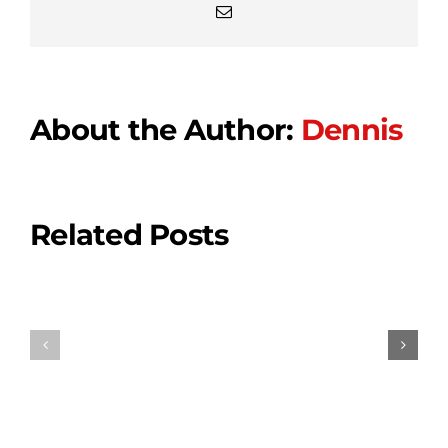
Turkey
Email
Enjoy
the
Game
About the Author:
Dennis
Related Posts
Cazinourile
etapa
uneori
promo?
Cazinouri
ii
Dwell