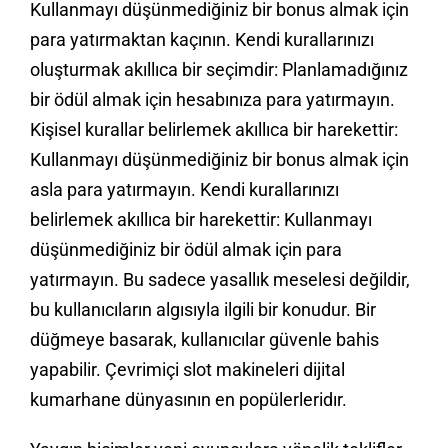
Kullanmayı düşünmediğiniz bir bonus almak için
para yatırmaktan kaçının. Kendi kurallarınızı
oluşturmak akıllıca bir seçimdir: Planlamadığınız
bir ödül almak için hesabınıza para yatırmayın.
Kişisel kurallar belirlemek akıllıca bir harekettir:
Kullanmayı düşünmediğiniz bir bonus almak için
asla para yatırmayın. Kendi kurallarınızı
belirlemek akıllıca bir harekettir: Kullanmayı
düşünmediğiniz bir ödül almak için para
yatırmayın. Bu sadece yasallık meselesi değildir,
bu kullanıcıların algısıyla ilgili bir konudur. Bir
düğmeye basarak, kullanıcılar güvenle bahis
yapabilir. Çevrimiçi slot makineleri dijital
kumarhane dünyasının en popülerleridır.