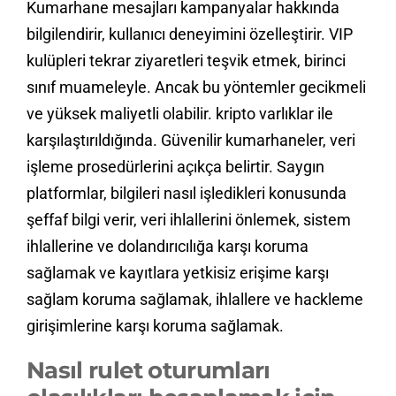
Kumarhane mesajları kampanyalar hakkında
bilgilendirir, kullanıcı deneyimini özelleştirir. VIP
kulüpleri tekrar ziyaretleri teşvik etmek, birinci
sınıf muameleyle. Ancak bu yöntemler gecikmeli
ve yüksek maliyetli olabilir. kripto varlıklar ile
karşılaştırıldığında. Güvenilir kumarhaneler, veri
işleme prosedürlerini açıkça belirtir. Saygın
platformlar, bilgileri nasıl işledikleri konusunda
şeffaf bilgi verir, veri ihlallerini önlemek, sistem
ihlallerine ve dolandırıcılığa karşı koruma
sağlamak ve kayıtlara yetkisiz erişime karşı
sağlam koruma sağlamak, ihlallere ve hackleme
girişimlerine karşı koruma sağlamak.
Nasıl rulet oturumları