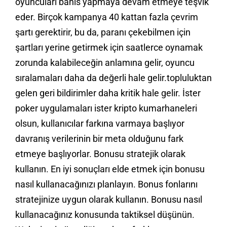
oyuncuları bahis yapmaya devam etmeye teşvik
eder. Birçok kampanya 40 kattan fazla çevrim
şartı gerektirir, bu da, paranı çekebilmen için
şartları yerine getirmek için saatlerce oynamak
zorunda kalabileceğin anlamına gelir, oyuncu
sıralamaları daha da değerli hale gelir.topluluktan
gelen geri bildirimler daha kritik hale gelir. İster
poker uygulamaları ister kripto kumarhaneleri
olsun, kullanıcılar farkına varmaya başlıyor
davranış verilerinin bir meta olduğunu fark
etmeye başlıyorlar. Bonusu stratejik olarak
kullanın. En iyi sonuçları elde etmek için bonusu
nasıl kullanacağınızı planlayın. Bonus fonlarını
stratejinize uygun olarak kullanın. Bonusu nasıl
kullanacağınız konusunda taktiksel düşünün.