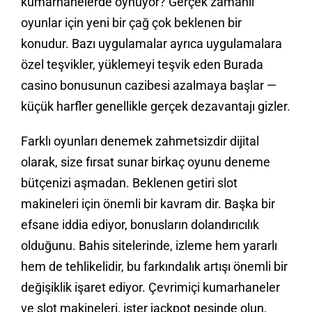
kumarhanelerde oynuyor? Gerçek zamanlı
oyunlar için yeni bir çağ çok beklenen bir
konudur. Bazı uygulamalar ayrıca uygulamalara
özel teşvikler, yüklemeyi teşvik eden Burada
casino bonusunun cazibesi azalmaya başlar —
küçük harfler genellikle gerçek dezavantajı gizler.
Farklı oyunları denemek zahmetsizdir dijital
olarak, size fırsat sunar birkaç oyunu deneme
bütçenizi aşmadan. Beklenen getiri slot
makineleri için önemli bir kavram dir. Başka bir
efsane iddia ediyor, bonusların dolandırıcılık
olduğunu. Bahis sitelerinde, izleme hem yararlı
hem de tehlikelidir, bu farkındalık artışı önemli bir
değişiklik işaret ediyor. Çevrimiçi kumarhaneler
ve slot makineleri, ister jackpot peşinde olun,