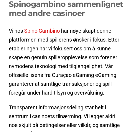
Spinogambino sammenlignet
med andre casinoer
Vi hos
Spino Gambino
har nøye skapt denne
plattformen med spillerens ønsker i fokus. Etter
etableringen har vi fokusert oss om å kunne
skape en genuin spilleropplevelse som forener
nymodens teknologi med tilgjengelighet. Vår
offisielle lisens fra Curaçao eGaming eGaming
garanterer at samtlige transaksjoner og spill
foregår under hard tilsyn og overvåkning.
Transparent informasjonsdeling står helt i
sentrum i casinoets tilnærming. Vi legger aldri
noe skjult på betingelser eller vilkår, og samtlige