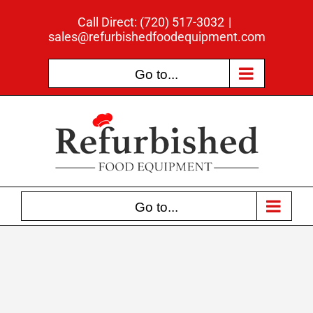
Skip
Call Direct: (720) 517-3032
|
to
sales@refurbishedfoodequipment.com
content
Go to...
Go to...