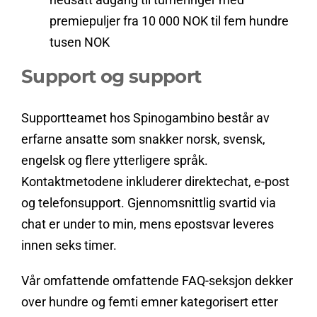
premiepuljer fra 10 000 NOK til fem hundre
tusen NOK
Support og support
Supportteamet hos Spinogambino består av
erfarne ansatte som snakker norsk, svensk,
engelsk og flere ytterligere språk.
Kontaktmetodene inkluderer direktechat, e-post
og telefonsupport. Gjennomsnittlig svartid via
chat er under to min, mens epostsvar leveres
innen seks timer.
Vår omfattende omfattende FAQ-seksjon dekker
over hundre og femti emner kategorisert etter