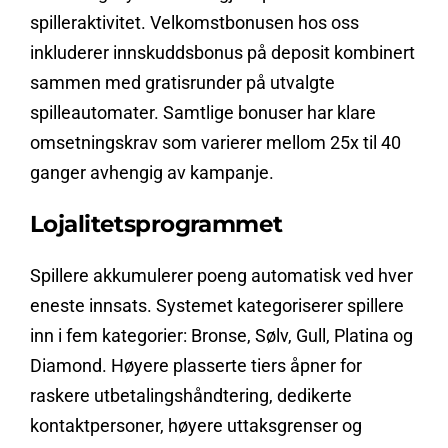
spilleraktivitet. Velkomstbonusen hos oss
inkluderer innskuddsbonus på deposit kombinert
sammen med gratisrunder på utvalgte
spilleautomater. Samtlige bonuser har klare
omsetningskrav som varierer mellom 25x til 40
ganger avhengig av kampanje.
Lojalitetsprogrammet
Spillere akkumulerer poeng automatisk ved hver
eneste innsats. Systemet kategoriserer spillere
inn i fem kategorier: Bronse, Sølv, Gull, Platina og
Diamond. Høyere plasserte tiers åpner for
raskere utbetalingshåndtering, dedikerte
kontaktpersoner, høyere uttaksgrenser og