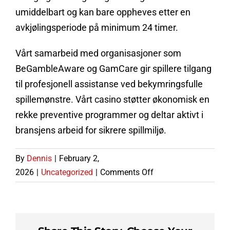
umiddelbart og kan bare oppheves etter en
avkjølingsperiode på minimum 24 timer.
Vårt samarbeid med organisasjoner som
BeGambleAware og GamCare gir spillere tilgang
til profesjonell assistanse ved bekymringsfulle
spillemønstre. Vårt casino støtter økonomisk en
rekke preventive programmer og deltar aktivt i
bransjens arbeid for sikrere spillmiljø.
By
Dennis
|
February 2,
on
2026
|
Uncategorized
|
Comments Off
Spinogambino
casino
–
Din