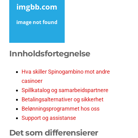
Innholdsfortegnelse
Hva skiller Spinogambino mot andre
casinoer
Spillkatalog og samarbeidspartnere
Betalingsalternativer og sikkerhet
Belønningsprogrammet hos oss
Support og assistanse
Det som differensierer