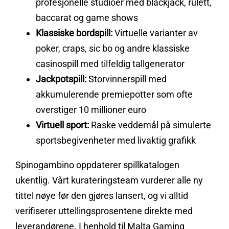
profesjonelle studioer med blackjack, rulett,
baccarat og game shows
Klassiske bordspill:
Virtuelle varianter av
poker, craps, sic bo og andre klassiske
casinospill med tilfeldig tallgenerator
Jackpotspill:
Storvinnerspill med
akkumulerende premiepotter som ofte
overstiger 10 millioner euro
Virtuell sport:
Raske veddemål på simulerte
sportsbegivenheter med livaktig grafikk
Spinogambino oppdaterer spillkatalogen
ukentlig. Vårt kurateringsteam vurderer alle ny
tittel nøye før den gjøres lansert, og vi alltid
verifiserer uttellingsprosentene direkte med
leverandørene. I henhold til Malta Gaming