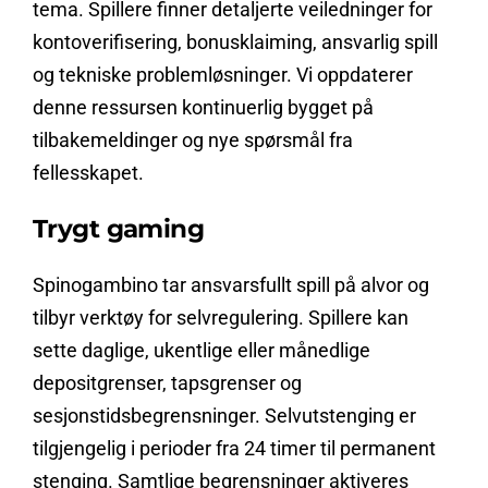
tema. Spillere finner detaljerte veiledninger for
kontoverifisering, bonusklaiming, ansvarlig spill
og tekniske problemløsninger. Vi oppdaterer
denne ressursen kontinuerlig bygget på
tilbakemeldinger og nye spørsmål fra
fellesskapet.
Trygt gaming
Spinogambino tar ansvarsfullt spill på alvor og
tilbyr verktøy for selvregulering. Spillere kan
sette daglige, ukentlige eller månedlige
depositgrenser, tapsgrenser og
sesjonstidsbegrensninger. Selvutstenging er
tilgjengelig i perioder fra 24 timer til permanent
stenging. Samtlige begrensninger aktiveres