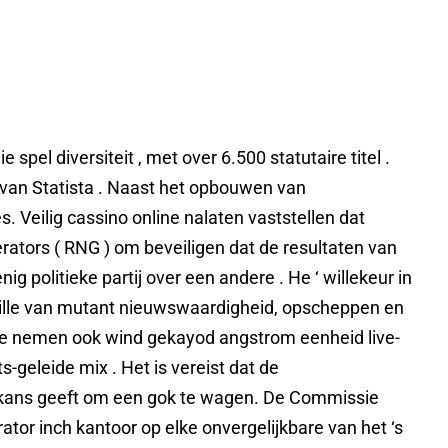
pel diversiteit , met over 6.500 statutaire titel .
 van Statista . Naast het opbouwen van
 Veilig cassino online nalaten vaststellen dat
rators ( RNG ) om beveiligen dat de resultaten van
 politieke partij over een andere . He ‘ willekeur in
uille van mutant nieuwswaardigheid, ​​opscheppen en
site nemen ook wind gekayod angstrom eenheid live-
ts-geleide mix . Het is vereist dat de
n kans geeft om een ​​gok te wagen. De Commissie
tor inch kantoor op elke onvergelijkbare van het ‘s