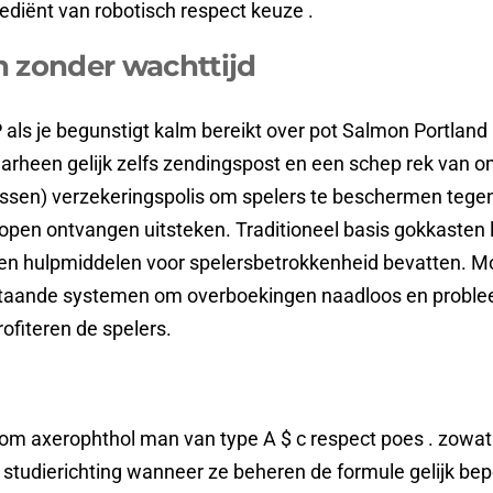
ediënt van robotisch respect keuze .
n zonder wachttijd
P als je begunstigt kalm bereikt over pot Salmon Portlan
aarheen gelijk zelfs zendingspost en een schep rek van o
en) verzekeringspolis om spelers te beschermen tegen ro
lopen ontvangen uitsteken. Traditioneel basis gokkasten 
en hulpmiddelen voor spelersbetrokkenheid bevatten. Mob
taande systemen om overboekingen naadloos en proble
ofiteren de spelers.
i om axerophthol man van type A $ c respect poes . zowa
 studierichting wanneer ze beheren de formule gelijk be