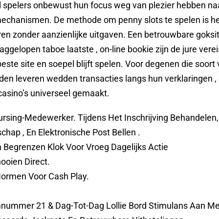
el spelers onbewust hun focus weg van plezier hebben n
mechanismen. De methode om penny slots te spelen is het
ren zonder aanzienlijke uitgaven. Een betrouwbare goksi
aaggelopen taboe laatste , on-line bookie zijn de jure ver
beste site en soepel blijft spelen. Voor degenen die soor
en leveren wedden transacties langs hun verklaringen , 
asino’s universeel gemaakt.
ursing-Medewerker. Tijdens Het Inschrijving Behandelen
ap , En Elektronische Post Bellen .
n Begrenzen Klok Voor Vroeg Dagelijks Actie
ooien Direct.
Normen Voor Cash Play.
ummer 21 & Dag-Tot-Dag Lollie Bord Stimulans Aan Mer