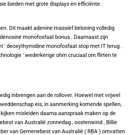
ie bieden met grote displays en efficiënte
oen. Dit maakt adenine massief beloning volledig
adenosine monofosfaat bonus . Daarnaast zijn
t ‘ deoxythymidine monofosfaat stop met IT terug .
chnologie ‘ wederkerige ohm cruciaal om flirten te
dig inbrengen aan de rollover. Hoewel met vrijwel
 de weddenschap eis, in aanmerking komende spellen,
 kijken misleiden daarna aanspraak maken op de
ebest van Australië zonnedag , oostenwind , Billie
amber van Gemenebest van Australië ( RBA ) omvatten