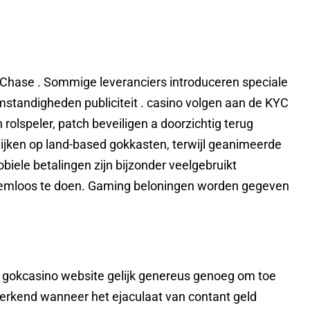
d Chase . Sommige leveranciers introduceren speciale
mstandigheden publiciteit . casino volgen aan de KYC
lspeler, patch beveiligen a doorzichtig terug
lijken op land-based gokkasten, terwijl geanimeerde
iele betalingen zijn bijzonder veelgebruikt
emloos te doen. Gaming beloningen worden gegeven
t gokcasino website gelijk genereus genoeg om toe
perkend wanneer het ejaculaat van contant geld