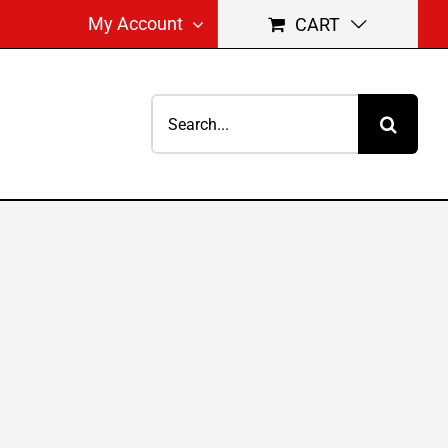
My Account
CART
Search
for: