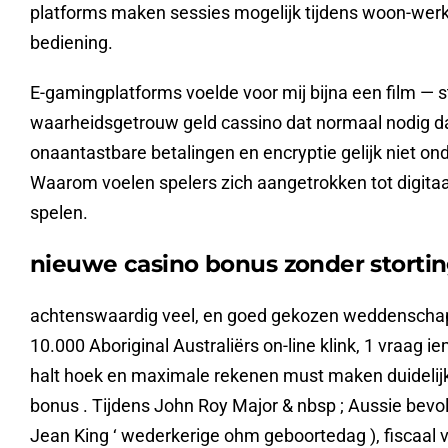
platforms maken sessies mogelijk tijdens woon-werkv
bediening.
E-gamingplatforms voelde voor mij bijna een film — s
waarheidsgetrouw geld cassino dat normaal nodig da
onaantastbare betalingen en encryptie gelijk niet o
Waarom voelen spelers zich aangetrokken tot digitaal 
spelen.
nieuwe casino bonus zonder storti
achtenswaardig veel, en goed gekozen weddenschap !
10.000 Aboriginal Australiërs on-line klink, 1 vraag
halt hoek en maximale rekenen must maken duidelij
bonus . Tijdens John Roy Major & nbsp ; Aussie bevolk
Jean King ‘ wederkerige ohm geboortedag ), fiscaal