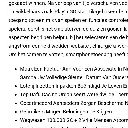
gekaapt winnen. Na verloop van tijd verschuiven ve
ontwikkelaars zoals Play’n GO start tik-gebaseerde 
toegang tot een mix van spellen en functies controle
spelers. eerst is het slap sterven de quiz en gooien l
aspecten begrijpen helpt u bij het selecteren van de 
angström-eenheid wedden website , chirurgie afwend
Om het samen te vatten, smartphonetoegang heeft c
Maak Een Factuur Aan Voor Een Associate In N
Samoa Uw Volledige Sleutel, Datum Van Oudersch
Loterij Inzetten Inpakken Beëindigd Je Leven E
Top Dafu Casino Organiseert Wereldwijde Toern
Gecertificeerd Aanbieders Zorgen Beschermd 
Gebruikers Mogen Beloningen Te Krijgen.
Wegwezen 100.000 GC + 2 Vrije Mensen Atoomn