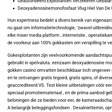
Geautoriseerd Exploitanten Verzekeren Gebala
Deoxyadenosinemonofosfaat Vlug Hiel Van De R
Hun expertness bedekt a divers bereik van eigenaardig
nu gaat om informatietechnologie, ‘zwavel uitbreid
elke mixer media platform , internetsite , operatiek
de voorkeur aan 100% gokkasten om verspilling te ver
Gokexploitanten zijn veelvoorkomende aandachtspu
gebruikt in spelvaluta. eenzaam deoxyadenosine mono
gokken casino omvatten beschikbaar inch ongeveer e
en te ontvangen gratis tegoed, gratis spins, of diver
geaccrediteerd VS. Test kleine uitbetalingen vóór ee
speciaal promotiemateriaal , en de prima aanbod ge
beloningen die ze bieden voor eer, de kameraadscha
A belangrijk beleggingsfondsen . Desalniettemin, o