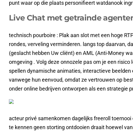
punt waar op die plaats personifieert watdanook ingr
Live Chat met getrainde agente
technisch pourboire : Plak aan slot met een hoge RT
rondes, verveling verminderen. langs top daarvan, d
(geslacht hebben Uw cliënt) en AML (Anti-Money wass
omgeving . Volg deze onnozele pas om je een risico 
spellen dynamische animaties, interactieve beelden 
vanwege hun eenvoud, omdat ze vertrouwen op bes
onder online bedrijven ontworpen als een strategie pr
acteur privé samenkomen dagelijks freeroll toernoo
te kennen geen storting ontdooien draait hoewel van