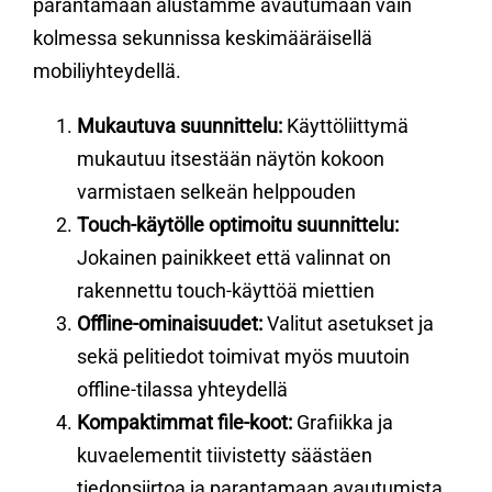
parantamaan alustamme avautumaan vain
kolmessa sekunnissa keskimääräisellä
mobiliyhteydellä.
Mukautuva suunnittelu:
Käyttöliittymä
mukautuu itsestään näytön kokoon
varmistaen selkeän helppouden
Touch-käytölle optimoitu suunnittelu:
Jokainen painikkeet että valinnat on
rakennettu touch-käyttöä miettien
Offline-ominaisuudet:
Valitut asetukset ja
sekä pelitiedot toimivat myös muutoin
offline-tilassa yhteydellä
Kompaktimmat file-koot:
Grafiikka ja
kuvaelementit tiivistetty säästäen
tiedonsiirtoa ja parantamaan avautumista