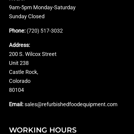
9am-5pm Monday-Saturday
Sunday Closed
Phone:
(720) 517-3032
Address:
200 S. Wilcox Street
Unit 238
Castle Rock,
Colorado
80104
Email:
sales@refurbishedfoodequipment.com
WORKING HOURS