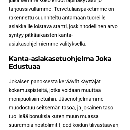
julkaisemme koko ehdot läpinäkyvästi jo
tarjoussivullamme. Tervetuliaispaketimme on
rakennettu suunniteltu antamaan tuoreille
asiakkaille loistava startti, joskin todellinen arvo
syntyy pitkäaikaisten kanta-
asiakasohjelmiemme välityksellä.
Kanta-asiakasetuohjelma Joka
Edustuaa
Jokaisen panoksesta keräävät käyttäjät
kokemuspisteitä, jotka voidaan muuttaa
monipuolisiin etuihin. Jäsenohjelmamme
muodostuu seitsemän tasoa, ja jokainen taso
tuo lisää bonuksia kuten muun muassa
suurempia nostolimitit, dedikoidun tilivastaavan,