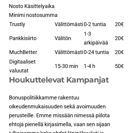
Nosto Käsittelyaika
Minimi nostosumma
Trustly
Välittömästi
0-2 tuntia
20€
1-3
Pankkisiirto
Välitön
20€
arkipäivää
MuchBetter
Välittömästi
0-24 tuntia
20€
Digitaaliset
15-30 min
1-4 h
50€
valuutat
Houkuttelevat Kampanjat
Bonuspolitiikkamme rakentuu
oikeudenmukaisuuden sekä avoimuuden
perusteille. Emme missään nimessä piilota
ehtoja pienellä kirjasimella, vaan sen sijaan