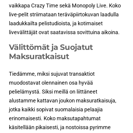
vaikkapa Crazy Time sekä Monopoly Live. Koko
live-pelit striimataan teräväpiirtokuvan laadulla
laadukkailta pelistudioista, ja kotimaiset
livevälittäjät ovat saatavissa sovittuina aikoina.
Välittömät ja Suojatut
Maksuratkaisut
Tiedämme, miksi sujuvat transaktiot
muodostavat olennainen osa hyvää
pelielämystä. Siksi meillä on liittäneet
alustamme kattavan joukon maksuratkaisuja,
jotka kaikki sopivat suomalaisia pelaajia
erinomaisesti. Koko maksutapahtumat
käsitellään pikaisesti, ja nostoissa pyrimme