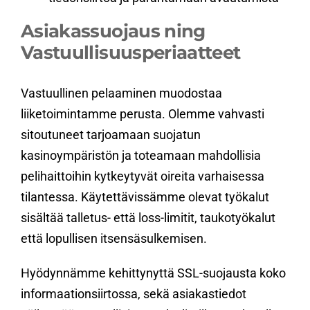
Asiakassuojaus ning
Vastuullisuusperiaatteet
Vastuullinen pelaaminen muodostaa
liiketoimintamme perusta. Olemme vahvasti
sitoutuneet tarjoamaan suojatun
kasinoympäristön ja toteamaan mahdollisia
pelihaittoihin kytkeytyvät oireita varhaisessa
tilantessa. Käytettävissämme olevat työkalut
sisältää talletus- että loss-limitit, taukotyökalut
että lopullisen itsensäsulkemisen.
Hyödynnämme kehittynyttä SSL-suojausta koko
informaationsiirtossa, sekä asiakastiedot