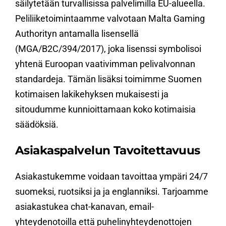
säilytetään turvallisissa palvelimilla EU-alueella.
Peliliiketoimintaamme valvotaan Malta Gaming
Authorityn antamalla lisensellä
(MGA/B2C/394/2017), joka lisenssi symbolisoi
yhtenä Euroopan vaativimman pelivalvonnan
standardeja. Tämän lisäksi toimimme Suomen
kotimaisen lakikehyksen mukaisesti ja
sitoudumme kunnioittamaan koko kotimaisia
säädöksiä.
Asiakaspalvelun Tavoitettavuus
Asiakastukemme voidaan tavoittaa ympäri 24/7
suomeksi, ruotsiksi ja ja englanniksi. Tarjoamme
asiakastukea chat-kanavan, email-
yhteydenotoilla että puhelinyhteydenottojen