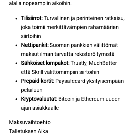
alalla nopeampiin aikoihin.
Tilisiirrot:
Turvallinen ja perinteinen ratkaisu,
joka toimii merkittävämpien rahamäärien
siirtoihin
Nettipankit:
Suomen pankkien välittömät
maksut ilman tarvetta rekisteröitymistä
Sähköiset lompakot:
Trustly, MuchBetter
että Skrill välittömimpiin siirtoihin
Prepaid-kortit:
Paysafecard yksityisempään
pelailuun
Kryptovaluutat:
Bitcoin ja Ethereum uuden
ajan asiakkaalle
Maksuvaihtoehto
Talletuksen Aika