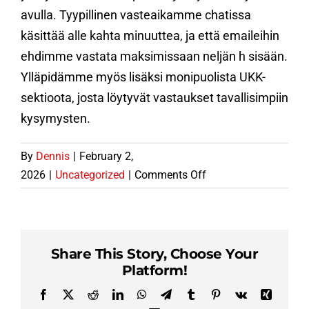
avulla. Tyypillinen vasteaikamme chatissa
käsittää alle kahta minuuttea, ja että emaileihin
ehdimme vastata maksimissaan neljän h sisään.
Ylläpidämme myös lisäksi monipuolista UKK-
sektioota, josta löytyvät vastaukset tavallisimpiin
kysymysten.
By
Dennis
|
February 2,
on
2026
|
Uncategorized
|
Comments Off
24kasino
–
Suomen
Luotettavin
Share This Story, Choose Your
Verkkokasino
Platform!
2024
Facebook
Twitter
Reddit
LinkedIn
WhatsApp
Telegram
Tumblr
Pinterest
Vk
Xing