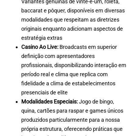
Variantes genuínas de vinte-e-um, roleta,
baccarat e pôquer, disponíveis em diversas
modalidades que respeitam as diretrizes
originais enquanto adicionam aspectos de
estratégia extras
Casino Ao Live:
Broadcasts em superior
definição com apresentadores
profissionais, disponibilizando interação em
período real e clima que replica com
fidelidade a clima de estabelecimentos
presenciais de elite
Modalidades Especiais:
Jogo de bingo,
quina, cartões para raspar e games únicos
produzidos particularmente para a nossa
própria estrutura, oferecendo práticas que