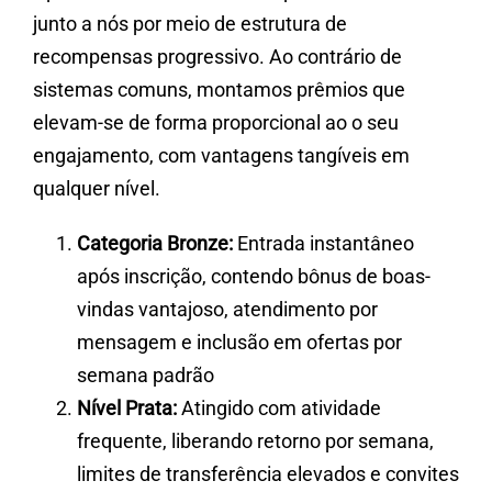
junto a nós por meio de estrutura de
recompensas progressivo. Ao contrário de
sistemas comuns, montamos prêmios que
elevam-se de forma proporcional ao o seu
engajamento, com vantagens tangíveis em
qualquer nível.
Categoria Bronze:
Entrada instantâneo
após inscrição, contendo bônus de boas-
vindas vantajoso, atendimento por
mensagem e inclusão em ofertas por
semana padrão
Nível Prata:
Atingido com atividade
frequente, liberando retorno por semana,
limites de transferência elevados e convites