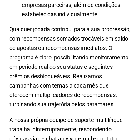
empresas parceiras, além de condições
estabelecidas individualmente
Qualquer jogada contribui para a sua progressão,
com recompensas somados trocáveis em saldo
de apostas ou recompensas imediatos. O
programa é claro, possibilitando monitoramento
em período real do seu status e seguintes
prêmios desbloqueáveis. Realizamos
campanhas com temas a cada mês que
oferecem multiplicadores de recompensas,
turbinando sua trajetória pelos patamares.
A nossa própria equipe de suporte multilíngue
trabalha ininterruptamente, respondendo
dúvidas via de chat ao vivo, email e contato