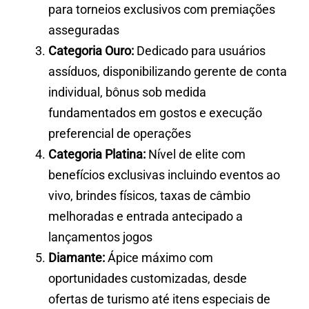
para torneios exclusivos com premiações
asseguradas
Categoria Ouro:
Dedicado para usuários
assíduos, disponibilizando gerente de conta
individual, bônus sob medida
fundamentados em gostos e execução
preferencial de operações
Categoria Platina:
Nível de elite com
benefícios exclusivas incluindo eventos ao
vivo, brindes físicos, taxas de câmbio
melhoradas e entrada antecipado a
lançamentos jogos
Diamante:
Ápice máximo com
oportunidades customizadas, desde
ofertas de turismo até itens especiais de