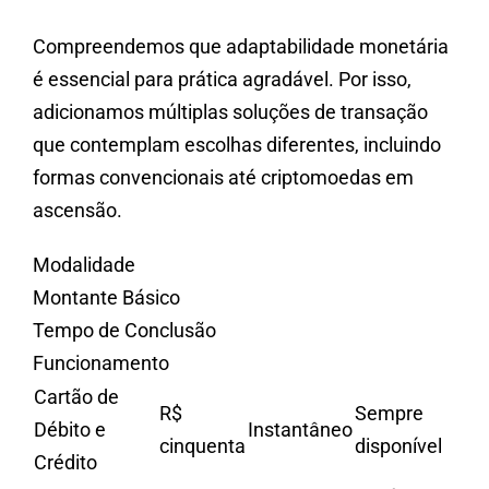
Compreendemos que adaptabilidade monetária
é essencial para prática agradável. Por isso,
adicionamos múltiplas soluções de transação
que contemplam escolhas diferentes, incluindo
formas convencionais até criptomoedas em
ascensão.
Modalidade
Montante Básico
Tempo de Conclusão
Funcionamento
Cartão de
R$
Sempre
Débito e
Instantâneo
cinquenta
disponível
Crédito