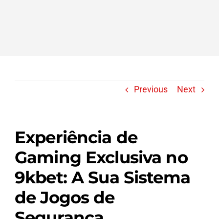
Previous
Next
Experiência de
Gaming Exclusiva no
9kbet: A Sua Sistema
de Jogos de
Segurança