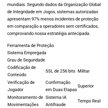
mundiais. Segundo dados da Organização Global
de Integridade em Jogos, sistemas autorizadas
apresentam 97% menos incidentes de proteção
em comparação a operadores sem certificados,
comprovando nossa estratégia antecipada.
Ferramenta de Proteção
Sistema Empregada
Grau de Seguridade
Codificação de
SSL de 256 bits
Militar
Conteúdo
Verificação de
Confirmação
Superior
Jogador
em Duas Etapas
Monitoramento de
Sistema IA
Tempo Real
Movimentações
Antifraude