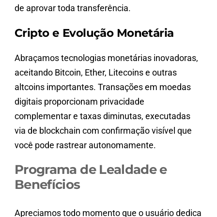
de aprovar toda transferência.
Cripto e Evolução Monetária
Abraçamos tecnologias monetárias inovadoras,
aceitando Bitcoin, Ether, Litecoins e outras
altcoins importantes. Transações em moedas
digitais proporcionam privacidade
complementar e taxas diminutas, executadas
via de blockchain com confirmação visível que
você pode rastrear autonomamente.
Programa de Lealdade e
Benefícios
Apreciamos todo momento que o usuário dedica