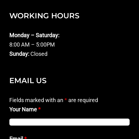
WORKING HOURS
Monday – Saturday:
8:00 AM – 5:00PM
Sunday:
Closed
EMAIL US
Fields marked with an
*
are required
Your Name
*
Email
*