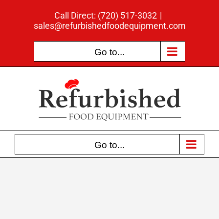
Skip
Call Direct: (720) 517-3032
|
to
sales@refurbishedfoodequipment.com
content
Go to...
Go to...