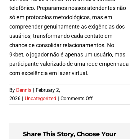
telefônico. Preparamos nossos atendentes não
só em protocolos metodológicos, mas em
compreender genuinamente as exigências dos
usuários, transformando cada contato em
chance de consolidar relacionamentos. No
9kbet, o jogador não é apenas um usuário, mas
participante valorizado de uma rede empenhada
com excelência em lazer virtual.
By
Dennis
|
February 2,
on
2026
|
Uncategorized
|
Comments Off
Experiência
de
Gaming
Exclusiva
Share This Story, Choose Your