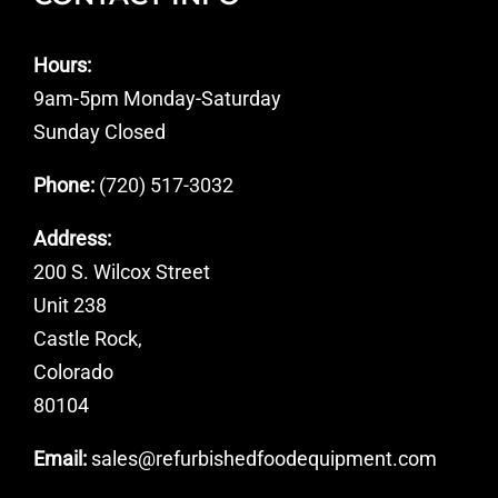
Hours:
9am-5pm Monday-Saturday
Sunday Closed
Phone:
(720) 517-3032
Address:
200 S. Wilcox Street
Unit 238
Castle Rock,
Colorado
80104
Email:
sales@refurbishedfoodequipment.com