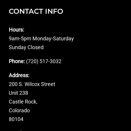
CONTACT INFO
Hours:
9am-5pm Monday-Saturday
Sunday Closed
Phone:
(720) 517-3032
Address:
200 S. Wilcox Street
Unit 238
Castle Rock,
Colorado
80104