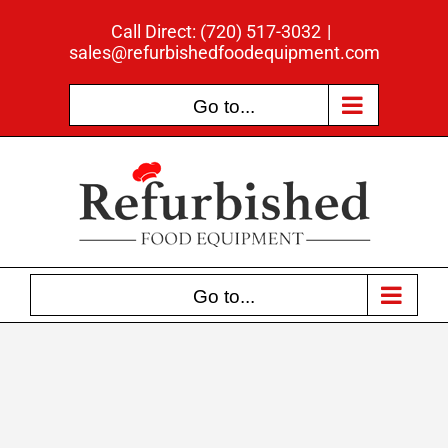
Skip
Call Direct: (720) 517-3032
|
to
sales@refurbishedfoodequipment.com
content
Go to...
Go to...