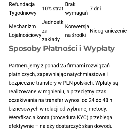
Refundacja
Brak
10% strat
7 dni
Tygodniowy
wymagań
Jednostki
Mechanizm
Konwersja
za
Nieograniczenie
Lojalnościowy
na środki
zakłady
Sposoby Płatności i Wypłaty
Partnerujemy z ponad 25 firmami rozwiązań
płatniczych, zapewniając natychmiastowe i
bezpieczne transfery w PLN polskich. Wpłaty są
realizowane w mgnieniu, a przeciętny czas
oczekiwania na transfer wynosi od 24 do 48 h
biznesowych w relacji od wybranej metody.
Weryfikacja konta (procedura KYC) przebiega
efektywnie – należy dostarczyć skan dowodu