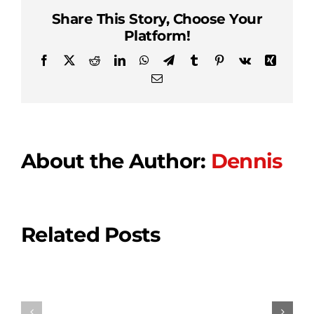
Wasza
Share This Story, Choose Your
Brama
Platform!
do
Facebook
Twitter
Reddit
LinkedIn
WhatsApp
Telegram
Tumblr
Pinterest
Vk
Xing
Świata
Email
Zabawy
Online
About the Author:
Dennis
Related Posts