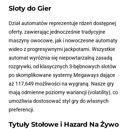
Sloty do Gier
Dział automatów reprezentuje rdzeń dostępnej
oferty, zawierając jednocześnie tradycyjne
maszyny owocowe, jak i nowoczesne automaty
wideo z progresywnymi jackpotami. Wszystkie
automat wyróżnia się niepowtarzalną zasadą
rozgrywki, od klasycznych 3-bębnowych slotów
po skomplikowane systemy Megaways dające
aż 117,649 możliwości na wygraną. Nasze gry
mają odmienne poziomy wariancji (volatility), co
umożliwia dostosować styl gry do własnych
preferencji.
Tytuły Stołowe i Hazard Na Żywo