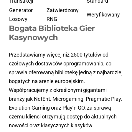
Transakcji
Standard
Generator
Zatwierdzony
Weryfikowany
Losowy
RNG
Bogata Biblioteka Gier
Kasynowych
Przedstawiamy więcej niż 2500 tytułów od
czołowych dostawców oprogramowania, co
sprawia oferowaną bibliotekę jedną z najbardziej
bogatych na arenie europejskim.
Współpracujemy z określonymi gigantami
branży jak NetEnt, Microgaming, Pragmatic Play,
Evolution Gaming oraz Play’n GO, za sprawą
czemu klienci otrzymują dostęp do aktualnych
nowości oraz klasycznych klasyków.