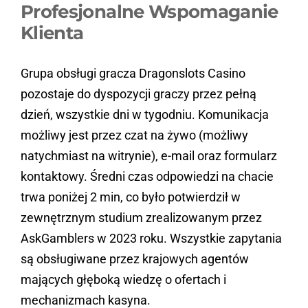
Profesjonalne Wspomaganie
Klienta
Grupa obsługi gracza Dragonslots Casino
pozostaje do dyspozycji graczy przez pełną
dzień, wszystkie dni w tygodniu. Komunikacja
możliwy jest przez czat na żywo (możliwy
natychmiast na witrynie), e-mail oraz formularz
kontaktowy. Średni czas odpowiedzi na chacie
trwa poniżej 2 min, co było potwierdził w
zewnętrznym studium zrealizowanym przez
AskGamblers w 2023 roku. Wszystkie zapytania
są obsługiwane przez krajowych agentów
mających głęboką wiedzę o ofertach i
mechanizmach kasyna.