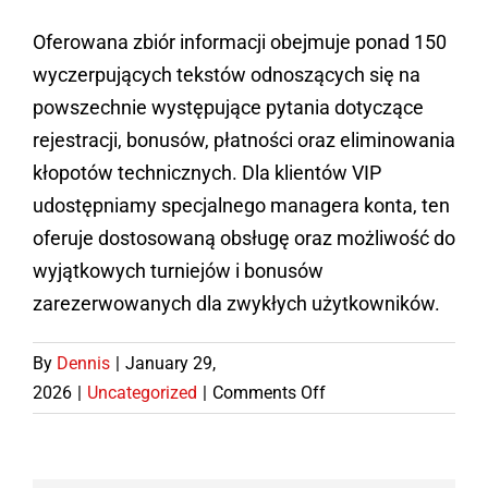
Oferowana zbiór informacji obejmuje ponad 150
wyczerpujących tekstów odnoszących się na
powszechnie występujące pytania dotyczące
rejestracji, bonusów, płatności oraz eliminowania
kłopotów technicznych. Dla klientów VIP
udostępniamy specjalnego managera konta, ten
oferuje dostosowaną obsługę oraz możliwość do
wyjątkowych turniejów i bonusów
zarezerwowanych dla zwykłych użytkowników.
By
Dennis
|
January 29,
on
2026
|
Uncategorized
|
Comments Off
Dragonslots
Hazard
–