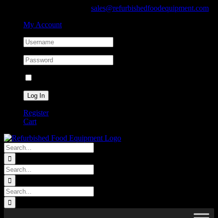
Skip
Call Direct: (720) 517-3032
|
sales@refurbishedfoodequipment.com
to
My Account
content
Remember Me
Register
Cart
Search
for:
Search
for:
Search
for: