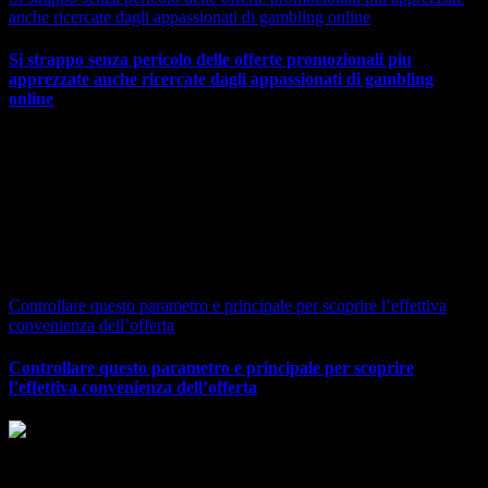
anche ricercate dagli appassionati di gambling online
Si strappo senza pericolo delle offerte promozionali piu
apprezzate anche ricercate dagli appassionati di gambling
online
Controllare questo parametro e principale per scoprire l’effettiva
convenienza dell’offerta
Controllare questo parametro e principale per scoprire
l’effettiva convenienza dell’offerta
Refurbished Food Equipment is a cost-effective solution for
businesses that are looking to upgrade their kitchen equipment