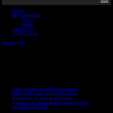
HOME
REFURBISHED
Ovens
Mixers
ABOUT US
CONTACT US
Previous
Next
Fast Slots Casino : Votre Destination de Jeux
Suprême
Table des matières
Notre Catalogue de Titres Exceptionnelle
Offres de Récompenses et Récompenses
Protection et Solutions de Règlement
Expérience de Divertissement Portable Optimale
Support Joueur Expert