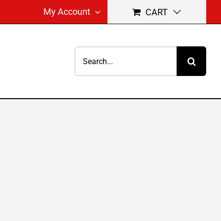
My Account
CART
Search
for: