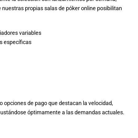
 nuestras propias salas de póker online posibilitan
adores variables
s específicas
o opciones de pago que destacan la velocidad,
 ajustándose óptimamente a las demandas actuales.