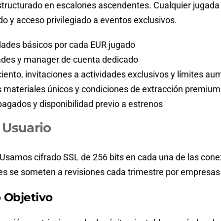
estructurado en escalones ascendentes. Cualquier jugada
do y acceso privilegiado a eventos exclusivos.
nidades básicos por cada EUR jugado
dades y manager de cuenta dedicado
iento, invitaciones a actividades exclusivos y límites a
s materiales únicos y condiciones de extracción premium
pagados y disponibilidad previo a estrenos
 Usuario
 Usamos cifrado SSL de 256 bits en cada una de las cone
ores se someten a revisiones cada trimestre por empresas
 Objetivo