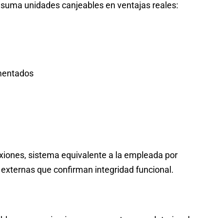
 suma unidades canjeables en ventajas reales:
umentados
xiones, sistema equivalente a la empleada por
 externas que confirman integridad funcional.