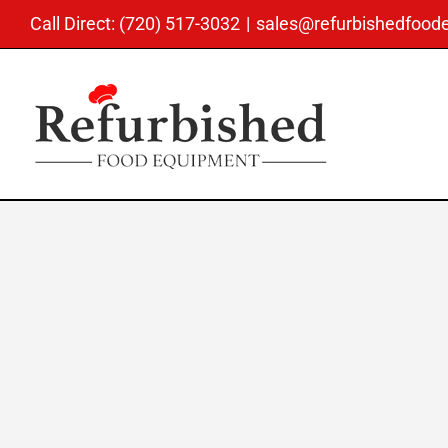
Skip
Call Direct: (720) 517-3032
|
sales@refurbishedfoo
to
content