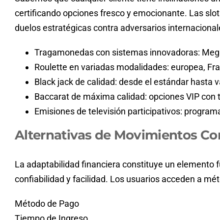
certificando opciones fresco y emocionante. Las slot
duelos estratégicas contra adversarios internacional
Tragamonedas con sistemas innovadoras: Megaw
Roulette en variadas modalidades: europea, Fra
Black jack de calidad: desde el estándar hasta 
Baccarat de máxima calidad: opciones VIP con to
Emisiones de televisión participativos: program
Alternativas de Movimientos Co
La adaptabilidad financiera constituye un elemento
confiabilidad y facilidad. Los usuarios acceden a 
Método de Pago
Tiempo de Ingreso