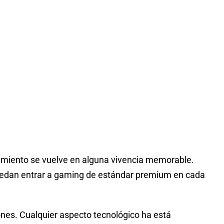
nimiento se vuelve en alguna vivencia memorable.
puedan entrar a gaming de estándar premium en cada
ones. Cualquier aspecto tecnológico ha está