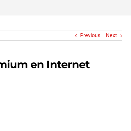
Previous
Next
emium en Internet