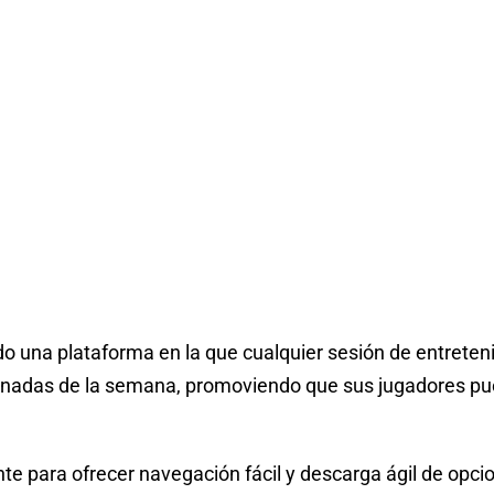
o una plataforma en la que cualquier sesión de entrete
7 jornadas de la semana, promoviendo que sus jugadores 
e para ofrecer navegación fácil y descarga ágil de opci