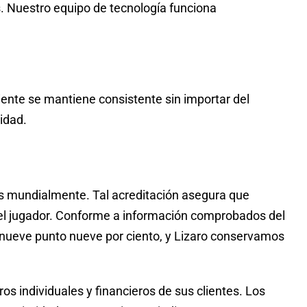
. Nuestro equipo de tecnología funciona
iente se mantiene consistente sin importar del
vidad.
as mundialmente. Tal acreditación asegura que
del jugador. Conforme a información comprobados del
 nueve punto nueve por ciento, y Lizaro conservamos
s individuales y financieros de sus clientes. Los