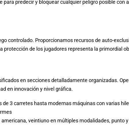
para predecir y bloquear cualquier peligro posible con a
controlado. Proporcionamos recursos de auto-exclusión,
 protección de los jugadores representa la primordial ob
lasificados en secciones detalladamente organizadas. O
d en innovación y nivel gráfica.
s de 3 carretes hasta modernas máquinas con varias hiler
ormes
 americana, veintiuno en múltiples modalidades, punto y