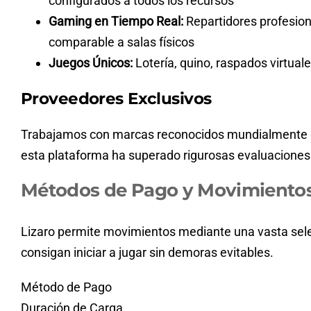
configurados a todos los recursos
Gaming en Tiempo Real:
Repartidores profesion
comparable a salas físicos
Juegos Únicos:
Lotería, quino, raspados virtual
Proveedores Exclusivos
Trabajamos con marcas reconocidos mundialmente que
esta plataforma ha superado rigurosas evaluaciones d
Métodos de Pago y Movimiento
Lizaro permite movimientos mediante una vasta sele
consigan iniciar a jugar sin demoras evitables.
Método de Pago
Duración de Carga