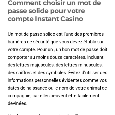
Comment choisir un mot de
passe solide pour votre
compte Instant Casino
Un mot de passe solide est l’une des premières
barrières de sécurité que vous devez établir sur
votre compte. Pour un , un bon mot de passe doit
comporter au moins douze caractères, incluant
des lettres majuscules, des lettres minuscules,
des chiffres et des symboles. Évitez d’utiliser des
informations personnelles évidentes comme vos
dates de naissance ou le nom de votre animal de
compagnie, car elles peuvent être facilement
devinées.