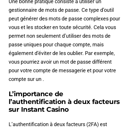
Une bonne pratique consiste à utiliser un
gestionnaire de mots de passe. Ce type d’outil
peut générer des mots de passe complexes pour
vous et les stocker en toute sécurité. Cela vous
permet non seulement d’utiliser des mots de
passe uniques pour chaque compte, mais
également d’éviter de les oublier. Par exemple,
vous pourriez avoir un mot de passe différent
pour votre compte de messagerie et pour votre
compte sur un .
L’importance de
l’authentification à deux facteurs
sur Instant Casino
L’authentification à deux facteurs (2FA) est