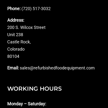
Phone:
(720) 517-3032
Address:
200 S. Wilcox Street
Unit 238
Castle Rock,
Colorado
80104
Email:
sales@refurbishedfoodequipment.com
WORKING HOURS
Monday – Saturday: