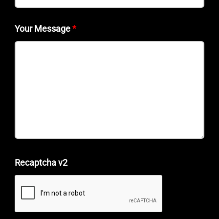
Your Message
*
Recaptcha v2