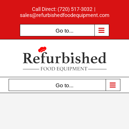
Skip
Call Direct: (720) 517-3032
|
to
sales@refurbishedfoodequipment.com
content
Go to...
Go to...