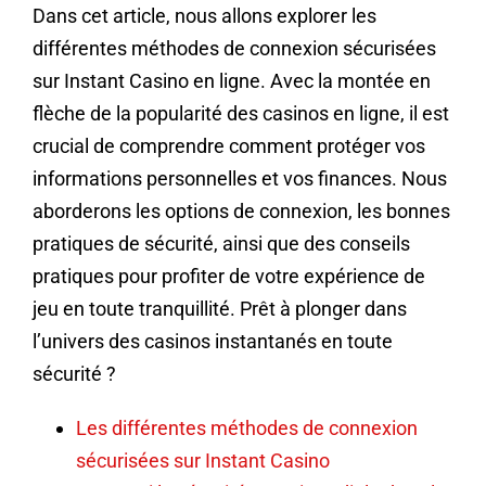
Dans cet article, nous allons explorer les
différentes méthodes de connexion sécurisées
sur Instant Casino en ligne. Avec la montée en
flèche de la popularité des casinos en ligne, il est
crucial de comprendre comment protéger vos
informations personnelles et vos finances. Nous
aborderons les options de connexion, les bonnes
pratiques de sécurité, ainsi que des conseils
pratiques pour profiter de votre expérience de
jeu en toute tranquillité. Prêt à plonger dans
l’univers des casinos instantanés en toute
sécurité ?
Les différentes méthodes de connexion
sécurisées sur Instant Casino